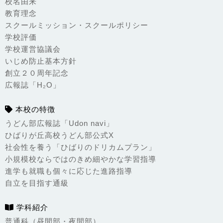
校名由来
教育理念
スクールミッション・スクールポリシー
学校評価
学校運営協議会
いじめ防止基本方針
創立２０周年記念
広報誌「H₂O」
本校の特徴
うどん部広報誌「Udon navi」
ひばりが丘高校うどん部公式X
社会性を養う「ひばりのドリカムプラン」
小規模校ならではのきめ細やかな学習指導
進学も就職も個々に応じた進路指導
自立を目指す通級
学科紹介
普通科（昼間部・夜間部）