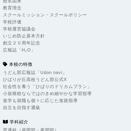
校名由来
教育理念
スクールミッション・スクールポリシー
学校評価
学校運営協議会
いじめ防止基本方針
創立２０周年記念
広報誌「H₂O」
本校の特徴
うどん部広報誌「Udon navi」
ひばりが丘高校うどん部公式X
社会性を養う「ひばりのドリカムプラン」
小規模校ならではのきめ細やかな学習指導
進学も就職も個々に応じた進路指導
自立を目指す通級
学科紹介
普通科（昼間部・夜間部）