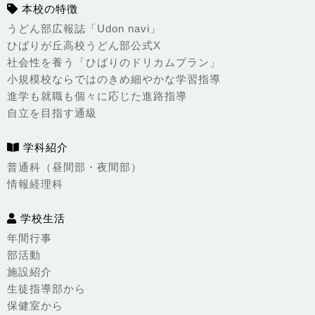
本校の特徴
うどん部広報誌「Udon navi」
ひばりが丘高校うどん部公式X
社会性を養う「ひばりのドリカムプラン」
小規模校ならではのきめ細やかな学習指導
進学も就職も個々に応じた進路指導
自立を目指す通級
学科紹介
普通科（昼間部・夜間部）
情報経理科
学校生活
年間行事
部活動
施設紹介
生徒指導部から
保健室から