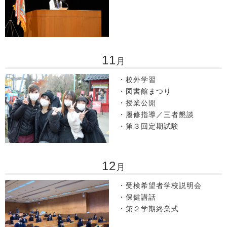
11
月
・校外学習
・図書館まつり
・授業公開
・履修指導／三者懇談
・第３回定期試験
12
月
・受検希望者学校説明会
・保健講話
・第２学期終業式