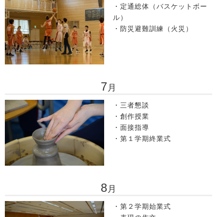
・定通総体（バスケットボー
ル）
・防災避難訓練（火災）
7
月
・三者懇談
・創作授業
・面接指導
・第１学期終業式
8
月
・第２学期始業式