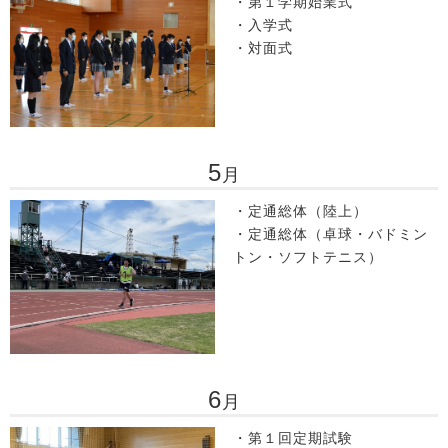
・第１学期始業式
・入学式
・対面式
5
月
・定通総体（陸上）
・定通総体（卓球・バドミン
トン・ソフトテニス）
6
月
・第１回定期試験