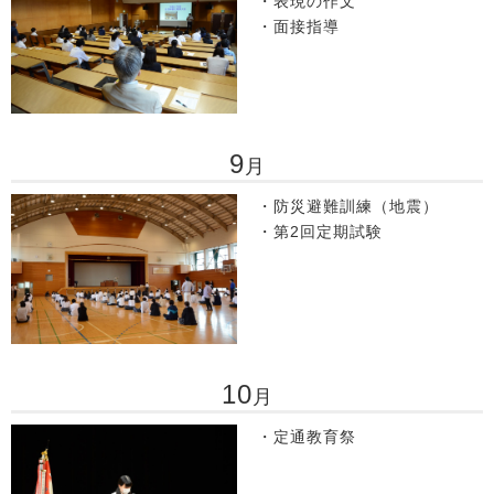
・表現の作文
・面接指導
9
月
・防災避難訓練（地震）
・第2回定期試験
10
月
・定通教育祭