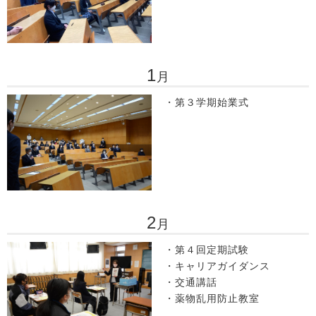
1
月
・第３学期始業式
2
月
・第４回定期試験
・キャリアガイダンス
・交通講話
・薬物乱用防止教室