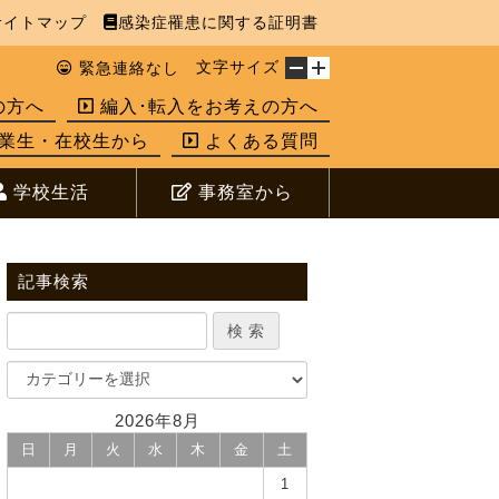
イトマップ
感染症罹患に関する証明書
文字サイズ
緊急連絡なし
の方へ
編入･転入をお考えの方へ
業生・在校生から
よくある質問
学校生活
事務室から
記事検索
2026年8月
日
月
火
水
木
金
土
1