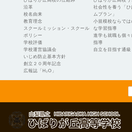
沿革
社会性を養う「ひ
校名由来
ムプラン」
教育理念
小規模校ならでは
スクールミッション・スクール
な学習指導
ポリシー
進学も就職も個々
学校評価
指導
学校運営協議会
自立を目指す通級
いじめ防止基本方針
創立２０周年記念
広報誌「H₂O」