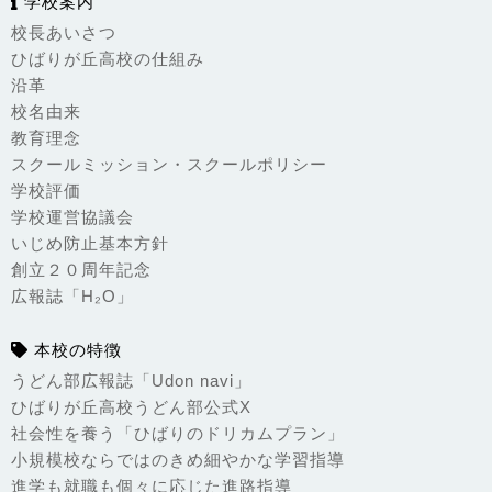
学校案内
校長あいさつ
ひばりが丘高校の仕組み
沿革
校名由来
教育理念
スクールミッション・スクールポリシー
学校評価
学校運営協議会
いじめ防止基本方針
創立２０周年記念
広報誌「H₂O」
本校の特徴
うどん部広報誌「Udon navi」
ひばりが丘高校うどん部公式X
社会性を養う「ひばりのドリカムプラン」
小規模校ならではのきめ細やかな学習指導
進学も就職も個々に応じた進路指導