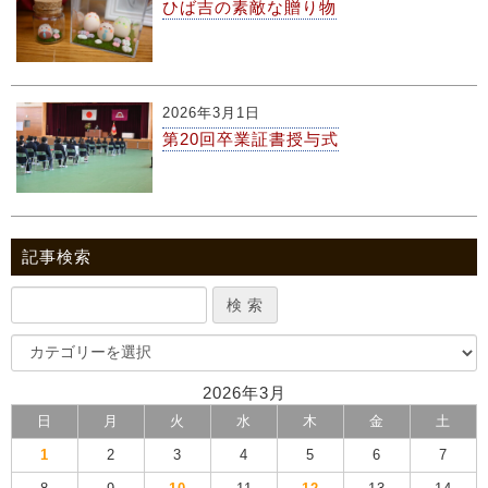
ひば吉の素敵な贈り物
2026年3月1日
第20回卒業証書授与式
記事検索
2026年3月
日
月
火
水
木
金
土
1
2
3
4
5
6
7