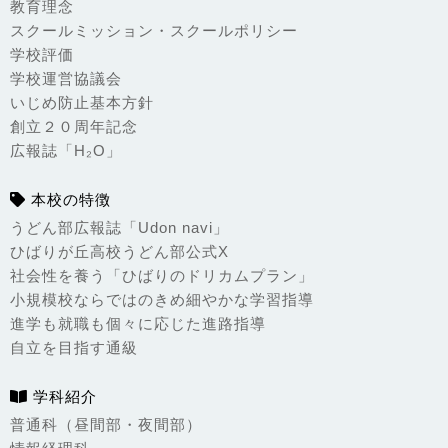
教育理念
スクールミッション・スクールポリシー
学校評価
学校運営協議会
いじめ防止基本方針
創立２０周年記念
広報誌「H₂O」
本校の特徴
うどん部広報誌「Udon navi」
ひばりが丘高校うどん部公式X
社会性を養う「ひばりのドリカムプラン」
小規模校ならではのきめ細やかな学習指導
進学も就職も個々に応じた進路指導
自立を目指す通級
学科紹介
普通科（昼間部・夜間部）