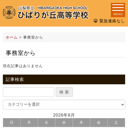
MENU
緊急連絡なし
ホーム
>
事務室から
事務室から
現在記事はありません
記事検索
2026年8月
日
月
火
水
木
金
土