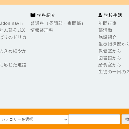
学科紹介
学校生活
on navi」
普通科（昼間部・夜間部）
年間行事
どん部公式X
情報経理科
部活動
ばりのドリカ
施設紹介
生徒指導部か
のきめ細やか
保健室から
図書館から
に応じた進路
給食室から
生徒の一日の