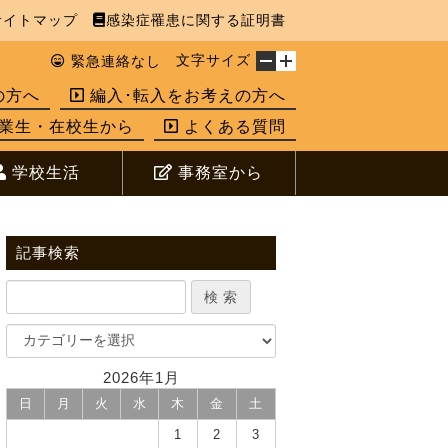
イトマップ
感染症罹患に関する証明書
文字サイズ
緊急連絡なし
の方へ
編入･転入をお考えの方へ
業生・在校生から
よくある質問
学校生活
事務室から
記事検索
2026年1月
日
月
火
水
木
金
土
1
2
3