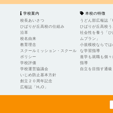
学校案内
本校の特徴
校長あいさつ
うどん部広報誌「Ud
ひばりが丘高校の仕組み
ひばりが丘高校う
沿革
社会性を養う「ひ
校名由来
ムプラン」
教育理念
小規模校ならでは
スクールミッション・スクール
な学習指導
ポリシー
進学も就職も個々
学校評価
指導
学校運営協議会
自立を目指す通級
いじめ防止基本方針
創立２０周年記念
広報誌「H₂O」