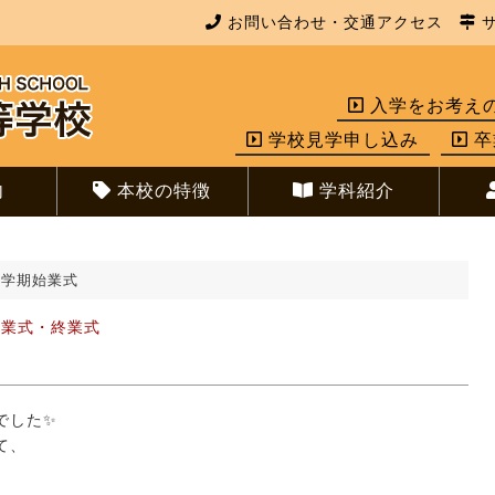
お問い合わせ・交通アクセス
サ
入学をお考え
学校見学申し込み
卒
内
本校の特徴
学科紹介
３学期始業式
始業式・終業式
でした✨
て、