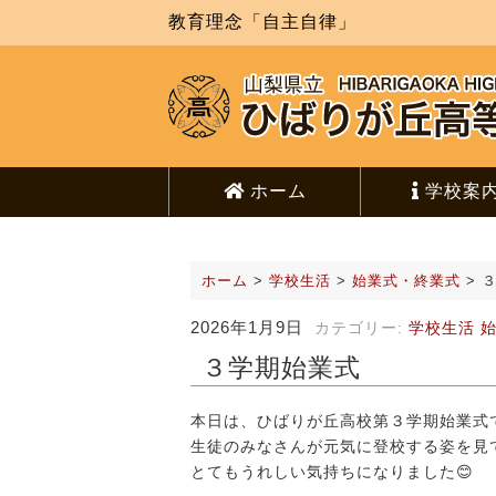
教育理念「自主自律」
ホーム
学校案
ホーム
>
学校生活
>
始業式・終業式
>
2026年1月9日
カテゴリー:
学校生活
３学期始業式
本日は、ひばりが丘高校第３学期始業式
生徒のみなさんが元気に登校する姿を見
とてもうれしい気持ちになりました😊