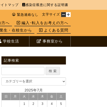
イトマップ
感染症罹患に関する証明書
文字サイズ
緊急連絡なし
の方へ
編入･転入をお考えの方へ
業生・在校生から
よくある質問
学校生活
事務室から
記事検索
2025年7月
日
月
火
水
木
金
土
1
2
3
4
5