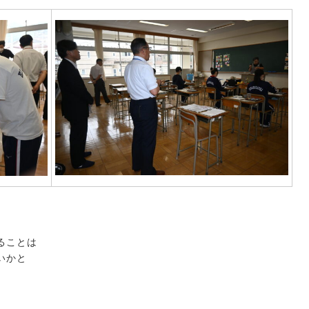
、
ることは
いかと