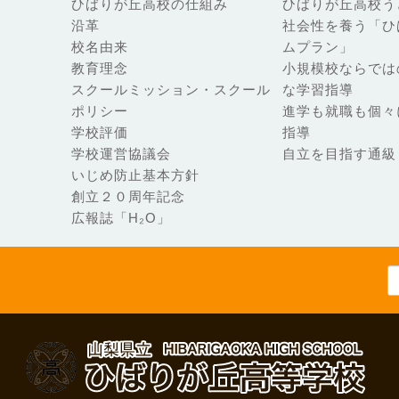
ひばりが丘高校の仕組み
ひばりが丘高校う
沿革
社会性を養う「ひ
校名由来
ムプラン」
教育理念
小規模校ならでは
スクールミッション・スクール
な学習指導
ポリシー
進学も就職も個々
学校評価
指導
学校運営協議会
自立を目指す通級
いじめ防止基本方針
創立２０周年記念
広報誌「H₂O」