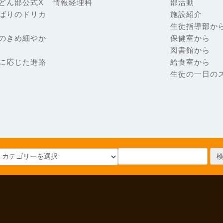
どん部公式X
情報経理科
部活動
ばりのドリカ
施設紹介
生徒指導部か
のきめ細やか
保健室から
図書館から
に応じた進路
給食室から
生徒の一日の