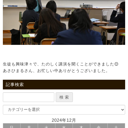
生徒も興味津々で、たのしく講演を聞くことができました😊
あさひまるさん、お忙しい中ありがとうございました。
記事検索
2024年12月
日
月
火
水
木
金
土