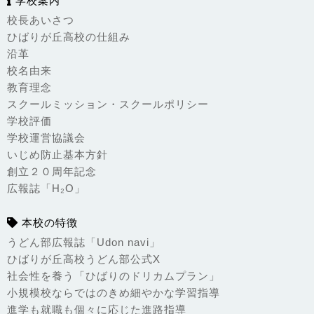
学校案内
校長あいさつ
ひばりが丘高校の仕組み
沿革
校名由来
教育理念
スクールミッション・スクールポリシー
学校評価
学校運営協議会
いじめ防止基本方針
創立２０周年記念
広報誌「H₂O」
本校の特徴
うどん部広報誌「Udon navi」
ひばりが丘高校うどん部公式X
社会性を養う「ひばりのドリカムプラン」
小規模校ならではのきめ細やかな学習指導
進学も就職も個々に応じた進路指導