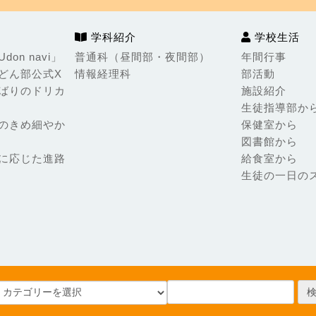
学科紹介
学校生活
on navi」
普通科（昼間部・夜間部）
年間行事
どん部公式X
情報経理科
部活動
ばりのドリカ
施設紹介
生徒指導部か
のきめ細やか
保健室から
図書館から
に応じた進路
給食室から
生徒の一日の