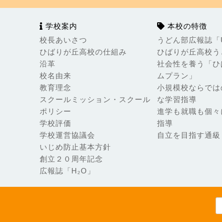
学校案内
本校の特徴
校長あいさつ
うどん部広報誌「Ud
ひばりが丘高校の仕組み
ひばりが丘高校う
沿革
社会性を養う「ひ
校名由来
ムプラン」
教育理念
小規模校ならでは
スクールミッション・スクール
な学習指導
ポリシー
進学も就職も個々
学校評価
指導
学校運営協議会
自立を目指す通級
いじめ防止基本方針
創立２０周年記念
広報誌「H₂O」