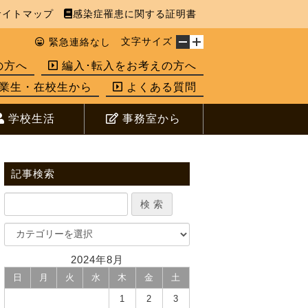
イトマップ
感染症罹患に関する証明書
文字サイズ
緊急連絡なし
の方へ
編入･転入をお考えの方へ
業生・在校生から
よくある質問
学校生活
事務室から
記事検索
2024年8月
日
月
火
水
木
金
土
1
2
3