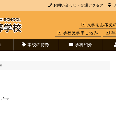
お問い合わせ・交通アクセス
サ
入学をお考え
学校見学申し込み
卒
内
本校の特徴
学科紹介
画
した✨